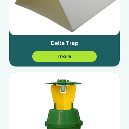
Delta Trap
more