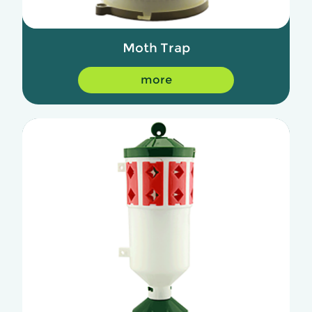
Moth Trap
more