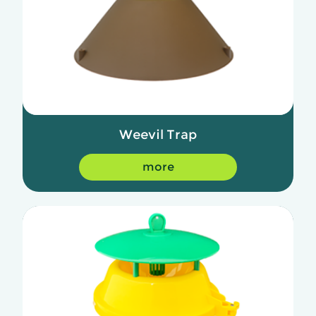
Weevil Trap
more