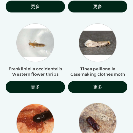
更多
更多
Frankliniella occidentalis
Tinea pellionella
Western flower thrips
Casemaking clothes moth
更多
更多