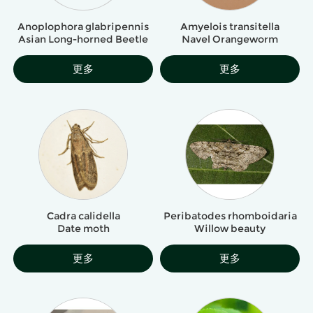
Amyelois transitella
Anoplophora glabripennis
Navel Orangeworm
Asian Long-horned Beetle
更多
更多
Cadra calidella
Peribatodes rhomboidaria
Date moth
Willow beauty
更多
更多