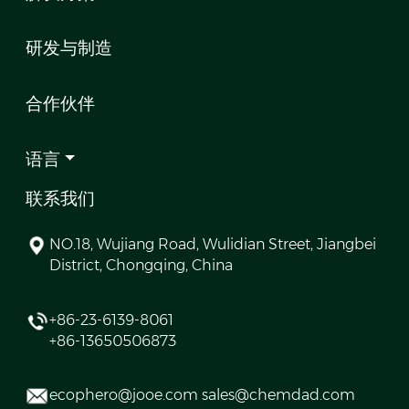
研发与制造
合作伙伴
语言
联系我们
NO.18, Wujiang Road, Wulidian Street, Jiangbei
District, Chongqing, China
+86-23-6139-8061
+86-13650506873
ecophero@jooe.com sales@chemdad.com