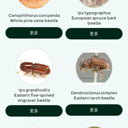
Ips typographus
Conophthorus coniperda
European spruce bark
White pine cone beetle
beetle
更多
更多
Ips grandicollis
Dendroctonus simplex
Eastern five-spined
Eastern larch beetle
engraver beetle
更多
更多