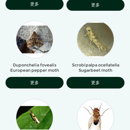
更多
更多
Duponchelia fovealis
Scrobipalpa ocellatella
European pepper moth
Sugarbeet moth
更多
更多