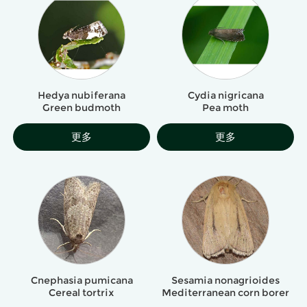
Hedya nubiferana
Cydia nigricana
Green budmoth
Pea moth
更多
更多
Cnephasia pumicana
Sesamia nonagrioides
Cereal tortrix
Mediterranean corn borer