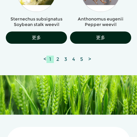
Sternechus subsignatus
Anthonomus eugenii
Soybean stalk weevil
Pepper weevil
更多
更多
<
1
2
3
4
5
>