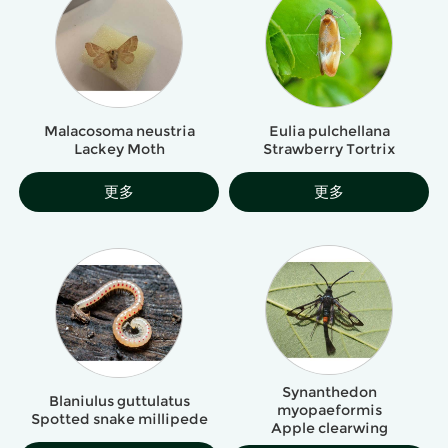
Malacosoma neustria
Eulia pulchellana
Lackey Moth
Strawberry Tortrix
更多
更多
Synanthedon
Blaniulus guttulatus
myopaeformis
Spotted snake millipede
Apple clearwing