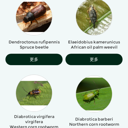
Dendroctonus rufipennis
Elaeidobius kamerunicus
Spruce beetle
African oil palm weevil
更多
更多
Diabrotica virgifera
Diabrotica barberi
virgifera
Northern corn rootworm
Western corn rootworm