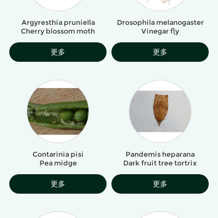
Argyresthia pruniella
Drosophila melanogaster
Cherry blossom moth
Vinegar fly
更多
更多
Contarinia pisi
Pandemis heparana
Pea midge
Dark fruit tree tortrix
更多
更多