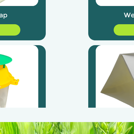
We
ap
rap
De