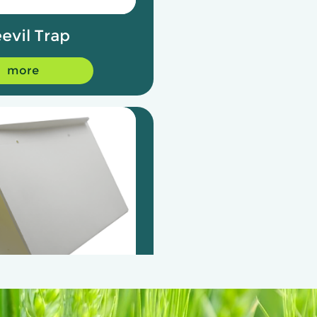
evil Trap
more
lta Trap