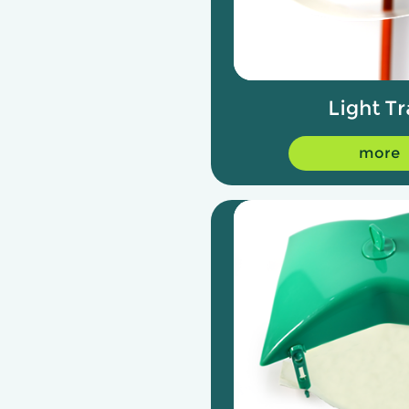
Light T
more