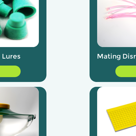
 Lures
Mating Dis