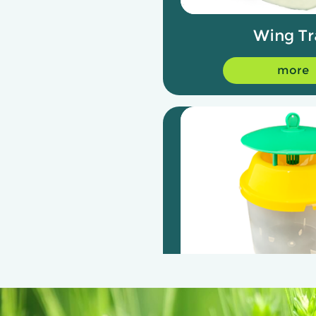
Wing Tr
more
Bucket T