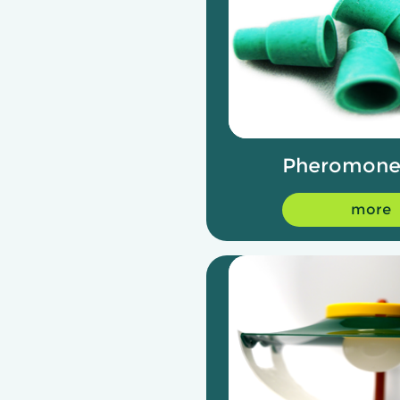
Pheromone
more