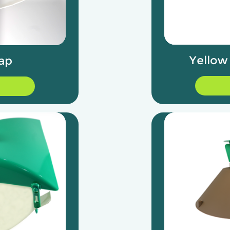
Yellow
rap