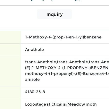
Inquiry
1-Methoxy-4-(prop-1-en-1-yl)benzene​
Anethole
trans-Anethole;trans-Anethole;trans-Anet
(E)-1-METHOXY-4-(1-PROPENYL)BENZENE
methoxy-4-(1-propenyl)-,(E)-Benzene;4-t
anisole
4180-23-8
Loxostege sticticalis; Meadow moth