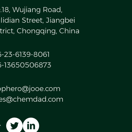
.18, Wujiang Road,
idian Street, Jiangbei
trict, Chongqing, China
6-23-6139-8061
6-13650506873
ophero@jooe.com
les@chemdad.com
台