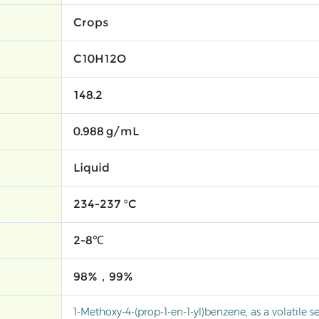
Crops
C10H12O
148.2
0.988 g/mL
Liquid
234-237 °C
2-8℃
98%，99%
1-Methoxy-4-(prop-1-en-1-yl)benzene, as a volatile 