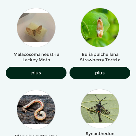
Malacosoma neustria
Eulia pulchellana
Lackey Moth
Strawberry Tortrix
plus
plus
Synanthedon