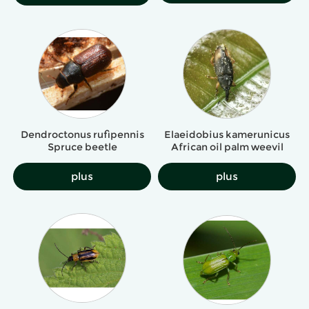
Dendroctonus rufipennis
Elaeidobius kamerunicus
Spruce beetle
African oil palm weevil
plus
plus