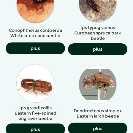
Ips typographus
Conophthorus coniperda
European spruce bark
White pine cone beetle
beetle
plus
plus
Ips grandicollis
Dendroctonus simplex
Eastern five-spined
Eastern larch beetle
engraver beetle
plus
plus