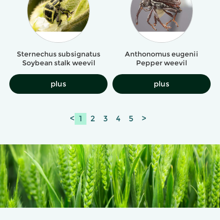
Sternechus subsignatus
Anthonomus eugenii
Soybean stalk weevil
Pepper weevil
plus
plus
<
1
2
3
4
5
>