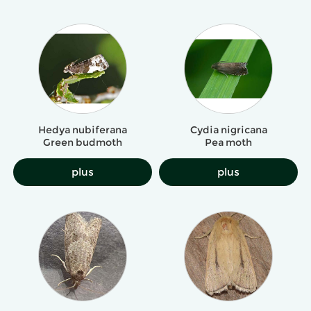
Hedya nubiferana
Cydia nigricana
Green budmoth
Pea moth
plus
plus