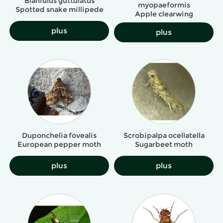
Blaniulus guttulatus
myopaeformis
Spotted snake millipede
Apple clearwing
plus
plus
Duponchelia fovealis
Scrobipalpa ocellatella
European pepper moth
Sugarbeet moth
plus
plus