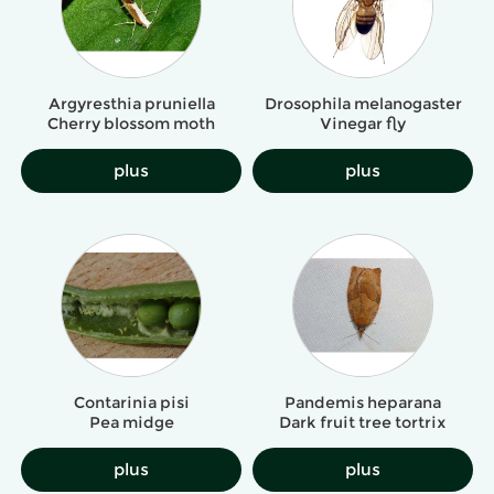
Argyresthia pruniella
Drosophila melanogaster
Cherry blossom moth
Vinegar fly
plus
plus
Contarinia pisi
Pandemis heparana
Pea midge
Dark fruit tree tortrix
plus
plus