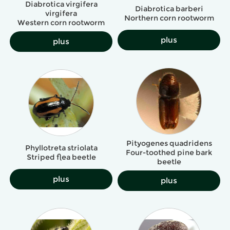
Diabrotica virgifera
Diabrotica barberi
virgifera
Northern corn rootworm
Western corn rootworm
plus
plus
Pityogenes quadridens
Phyllotreta striolata
Four-toothed pine bark
Striped flea beetle
beetle
plus
plus