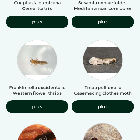
Cnephasia pumicana
Sesamia nonagrioides
Cereal tortrix
Mediterranean corn borer
plus
plus
Frankliniella occidentalis
Tinea pellionella
Western flower thrips
Casemaking clothes moth
plus
plus