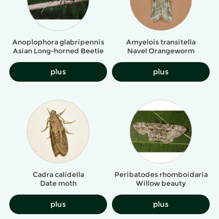
Amyelois transitella
Anoplophora glabripennis
Navel Orangeworm
Asian Long-horned Beetle
plus
plus
Cadra calidella
Peribatodes rhomboidaria
Date moth
Willow beauty
plus
plus