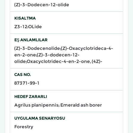
(Z)-3-Dodecen-12-olide
KISALTMA
Z3-12:OLide​
EŞ ANLAMLILAR
(Z)-3-Dodecenolide;(Z)-Oxacyclotrideca-4-
en-2-one;(Z)-3-dodecen-12-
olide;Oxacyclotridec-4-en-2-one, (4Z)-
CAS NO.
87371-99-1
HEDEF ZARARLI
Agrilus planipennis; Emerald ash borer
UYGULAMA SENARYOSU
Forestry