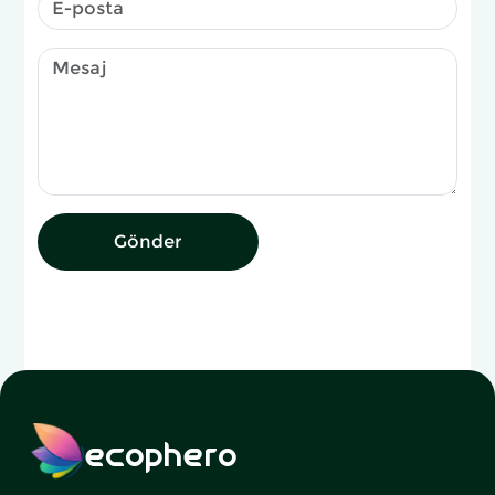
Gönder
ecophero