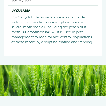
90+%，98%
UYGULAMA
(Z)-Oxacyclotrideca-4-en-2-one is a macrolide
lactone that functions as a sex pheromone in
several moth species, including the peach fruit
moth (∗Carposinasasakii∗). It is used in pest
management to monitor and control populations
of these moths by disrupting mating and trapping
them, thereby reducing damage to crops like
apples, peaches, and plums.