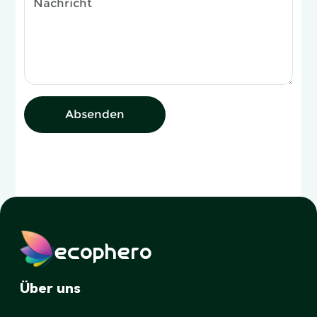
Absenden
ecophero
Über uns