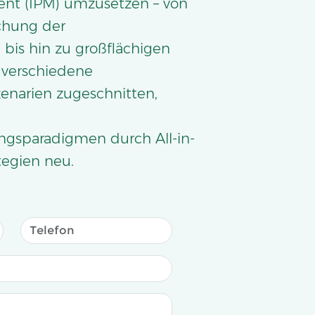
t (IPM) umzusetzen – von
chung der
bis hin zu großflächigen
 verschiedene
zenarien zugeschnitten,
gsparadigmen durch All-in-
tegien neu.