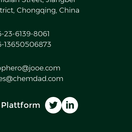
trict, Chongqing, China
6-23-6139-8061
6-13650506873
ophero@jooe.com
les@chemdad.com
 Plattform