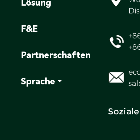
Lösung
Dis
F&E
+8
+8
Partnerschaften
ec
Sprache
sa
Soziale