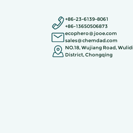
+86-23-6139-8061
+86-13650506873
ecophero@jooe.com
sales@chemdad.com
NO.18, Wujiang Road, Wulidi
District, Chongqing