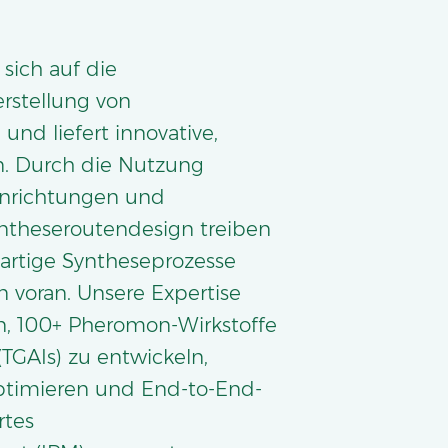
 sich auf die
rstellung von
nd liefert innovative,
n. Durch die Nutzung
nrichtungen und
theseroutendesign treiben
uartige Syntheseprozesse
 voran. Unsere Expertise
n, 100+ Pheromon-Wirkstoffe
(TGAIs) zu entwickeln,
ptimieren und End-to-End-
rtes