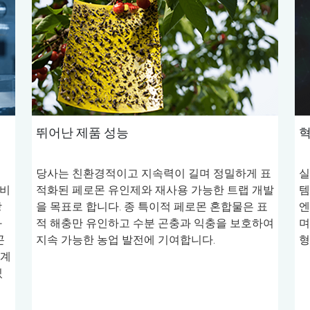
뛰어난 제품 성능
혁
당사는 친환경적이고 지속력이 길며 정밀하게 표
실
서비
적화된 페로몬 유인제와 재사용 가능한 트랩 개발
템
장
을 목표로 합니다. 종 특이적 페로몬 혼합물은 표
엔
화
적 해충만 유인하고 수분 곤충과 익충을 보호하여
며
곤
지속 가능한 농업 발전에 기여합니다.
형
단계
있