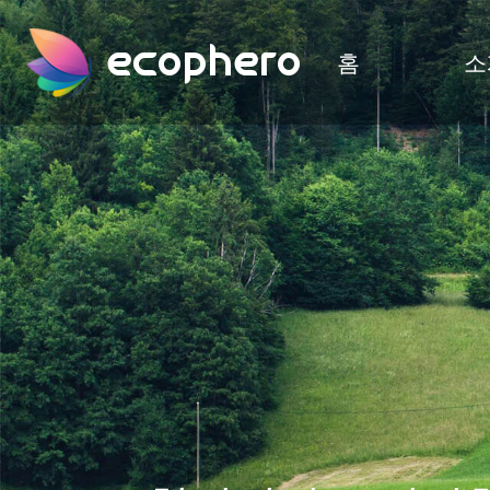
ecophero
홈
소