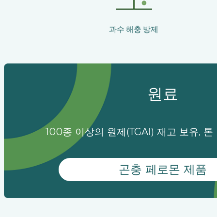
과수 해충 방제
원료
100종 이상의 원제(TGAI) 재고 보유, 
곤충 페로몬 제품