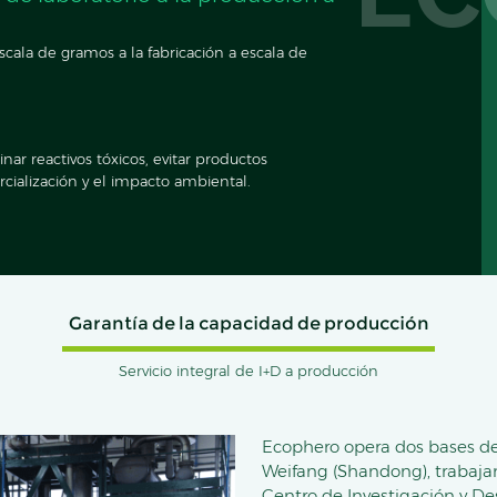
scala de gramos a la fabricación a escala de
nar reactivos tóxicos, evitar productos
rcialización y el impacto ambiental.
Garantía de la capacidad de producción
Servicio integral de I+D a producción
Ecophero opera dos bases de
Weifang (Shandong), trabaja
Centro de Investigación y Des