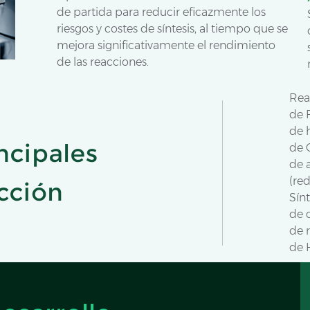
de partida para reducir eficazmente los
riesgos y costes de síntesis, al tiempo que se
mejora significativamente el rendimiento
de las reacciones.
Rea
de 
de 
ncipales
de 
de 
(red
cción
Sínt
de 
de 
de 